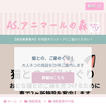
MENU
【参加者募集中】お世話ボランティアにご協力ください！
猫との、ご縁めぐり！
大人ネコの施設を2か所ご案内します
詳細はこちら
ホーム
里親募集
里親募集中の猫