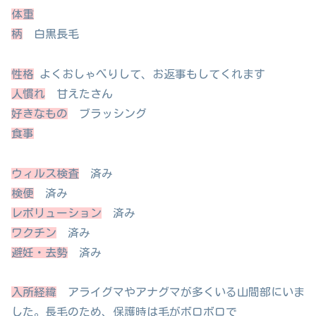
体重
柄
白黒長毛
性格
よくおしゃべりして、お返事もしてくれます
人慣れ
甘えたさん
好きなもの
ブラッシング
食事
ウィルス検査
済み
検便
済み
レボリューション
済み
ワクチン
済み
避妊・去勢
済み
入所経緯
アライグマやアナグマが多くいる山間部にいま
した。長毛のため、保護時は毛がボロボロで