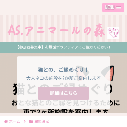
MENU
【参加者募集中】お世話ボランティアにご協力ください！
猫との、ご縁めぐり！
大人ネコの施設を2か所ご案内します
詳細はこちら
ホーム
里親決定