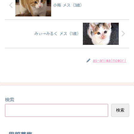
小梅 メス（3歳）
みぃ→みるく メス（1歳）
as-animalnomori
検索
検索