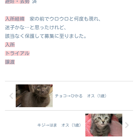
避妊・去勢
済
入所経緯
家の前でウロウロと何度も現れ、
迷子かな…と思ったけれど、
該当なく保護して募集に至りました。
入所
トライアル
譲渡
チョコ→ひかる オス（1歳）
キジ→はま オス（1歳）