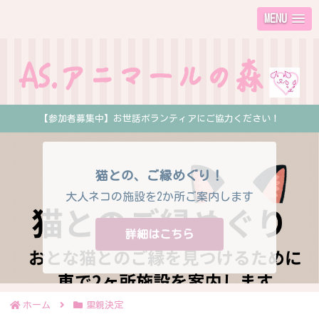
MENU
【参加者募集中】お世話ボランティアにご協力ください！
猫との、ご縁めぐり！
大人ネコの施設を2か所ご案内します
詳細はこちら
ホーム
里親決定