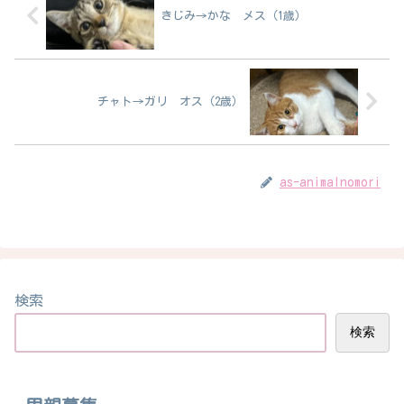
きじみ→かな メス（1歳）
チャト→ガリ オス（2歳）
as-animalnomori
検索
検索