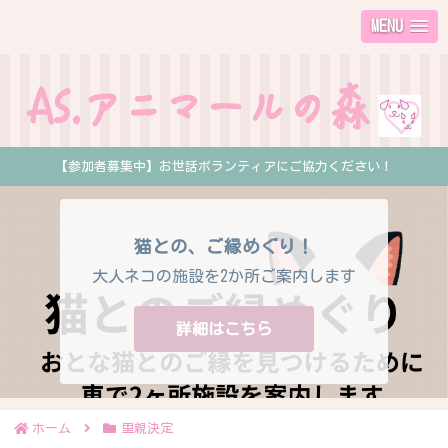
MENU
【参加者募集中】お世話ボランティアにご協力ください！
猫との、ご縁めぐり！
大人ネコの施設を2か所ご案内します
詳細はこちら
ホーム
里親決定