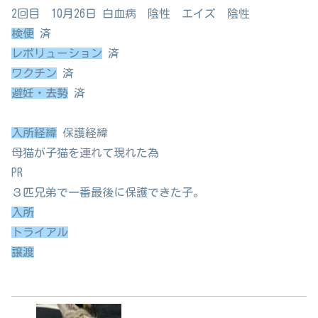
2回目 10月26日 白血病 陰性 エイズ 陰性
検便
済
レボリューション
済
ワクチン
済
避妊・去勢
済
入所経緯
保護経緯
母猫が子猫を連れて現れた為
PR
３匹兄弟で一番最後に保護できた子。
入所
トライアル
譲渡