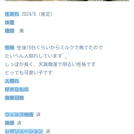
生まれ
2024/9（推定）
体重
種類
黒
性格
生後15日くらいからミルクで育てたので
たいへん人馴れしています^_^
しっぽが長く、天真爛漫で明るい性格です
とっても可愛い子です
人慣れ
好きなもの
食事回数
ウィルス検査
済
検便
済
レボリューション
済