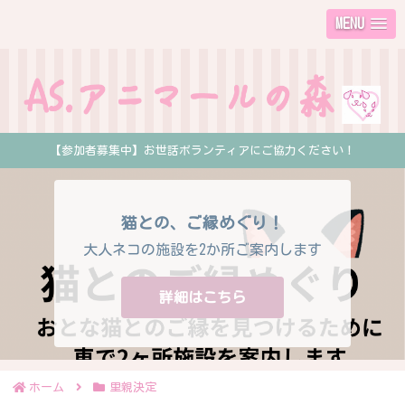
MENU
【参加者募集中】お世話ボランティアにご協力ください！
猫との、ご縁めぐり！
大人ネコの施設を2か所ご案内します
詳細はこちら
ホーム
里親決定