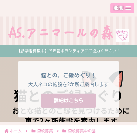
MENU
【参加者募集中】お世話ボランティアにご協力ください！
猫との、ご縁めぐり！
大人ネコの施設を2か所ご案内します
詳細はこちら
ホーム
里親募集
里親募集中の猫