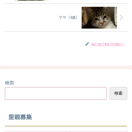
マヤ（4歳）
as-animalnomori
検索
検索
里親募集