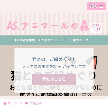
MENU
【参加者募集中】お世話ボランティアにご協力ください！
猫との、ご縁めぐり！
大人ネコの施設を2か所ご案内します
詳細はこちら
ホーム
里親決定