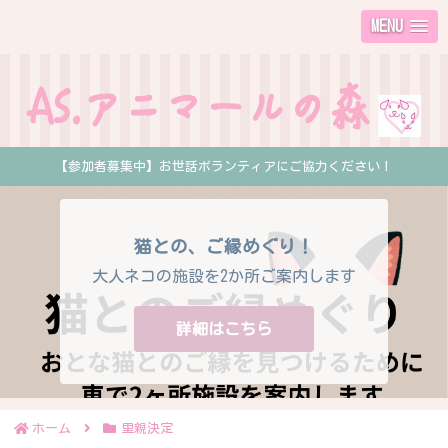
MENU
【参加者募集中】お世話ボランティアにご協力ください！
猫との、ご縁めぐり！
大人ネコの施設を2か所ご案内します
詳細はこちら
ホーム
里親決定